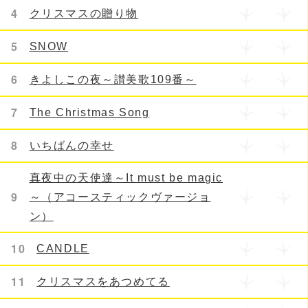
4
クリスマスの贈り物
5
SNOW
6
きよしこの夜～讃美歌109番～
7
The Christmas Song
8
いちばんの幸せ
真夜中の天使達～It must be magic
9
～（アコースティックヴァージョ
ン）
10
CANDLE
11
クリスマスをあつめてる