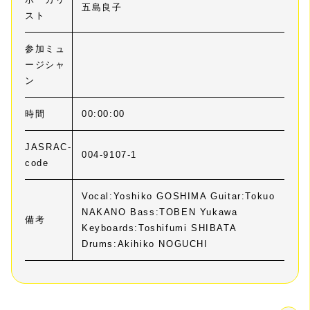
五島良子
スト
参加ミュ
ージシャ
ン
時間
00:00:00
JASRAC-
004-9107-1
code
Vocal:Yoshiko GOSHIMA Guitar:Tokuo
NAKANO Bass:TOBEN Yukawa
備考
Keyboards:Toshifumi SHIBATA
Drums:Akihiko NOGUCHI