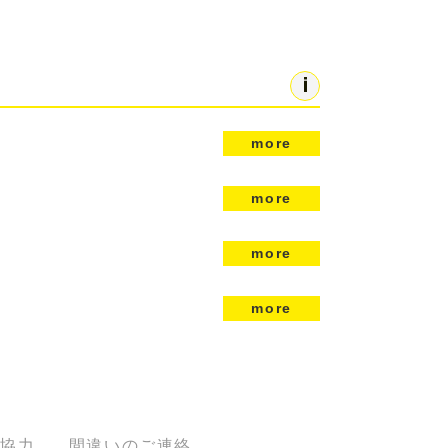
more
more
more
more
協力
間違いのご連絡