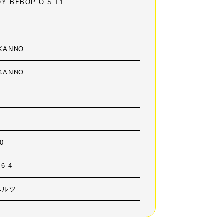
Y BEBOP O.S.T1
KANNO
KANNO
00
16-4
ベルツ