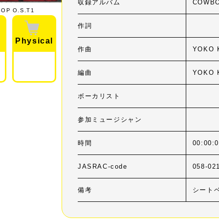
収録アルバム
COWBO
OP O.S.T1
作詞
Physical
作曲
YOKO 
編曲
YOKO 
ボーカリスト
参加ミュージシャン
時間
00:00:
JASRAC-code
058-02
備考
シート