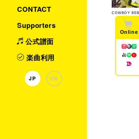
CONTACT
COWBOY BEBO
Supporters
Online
公式譜面
楽曲利用
JP
EN