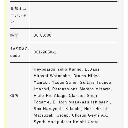
参加ミュ
ージシャ
ン
時間
00:00:00
JASRAC-
061-9650-1
code
Keyboards Yoko Kanno, E.Bass
Hitoshi Watanabe, Drums Hideo
Yamaki, Yasuo Sano, Guitars Tsuneo
Imahori, Percussions Mataro Misawa,
備考
Flute Rie Akagi, Clarinet Shoji
Togame, E.Horn Masakazu Ishibashi,
Sax Naruyoshi Kikuchi, Horn Hiroshi
Matsuzaki Group, Chorus Gey's AX,
Synth Manipulator Keishi Urata