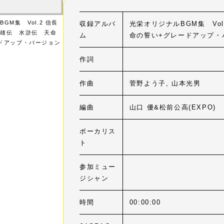
GM集 Vol.2 信長
収録アルバ
光栄オリジナルBGM集 Vo
群雄伝 水滸伝 天命
ム
命の誓い+グレードアップ・
ドアップ・バージョン
作詞
作曲
菅野よう子, 山本光男
編曲
山口 優&松前公高(EXPO)
ボーカリス
ト
参加ミュー
ジシャン
時間
00:00:00