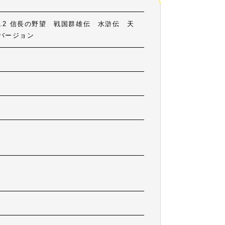
l.2 信長の野望 戦国群雄伝 水滸伝 天
バージョン