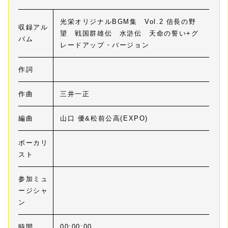
光栄オリジナルBGM集 Vol.2 信長の野
収録アル
望 戦国群雄伝 水滸伝 天命の誓い+グ
バム
レードアップ・バージョン
作詞
作曲
三井一正
編曲
山口 優&松前公高(EXPO)
ボーカリ
スト
参加ミュ
ージシャ
ン
時間
00:00:00