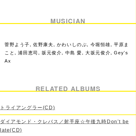
MUSICIAN
菅野よう子, 佐野康夫, かわいしのぶ, 今堀恒雄, 平原ま
こと, 浦田恵司, 坂元俊介, 中島 愛, 大坂元俊介, Gey's
Ax
RELATED ALBUMS
トライアングラー(CD)
ダイアモンド・クレバス／射手座☆午後九時Don’t be
late(CD)