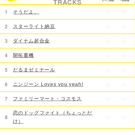
TRACKS
すべて関係
一部関係
1
そうだよ。
2
スターライト納豆
3
ダイナム超合金
4
開拓重機
5
だるまゼミナール
6
ニンジーン Loves you yeah!
7
ファミリーマート・コスモス
恋のドッグファイト（ちょっとだ
8
け）