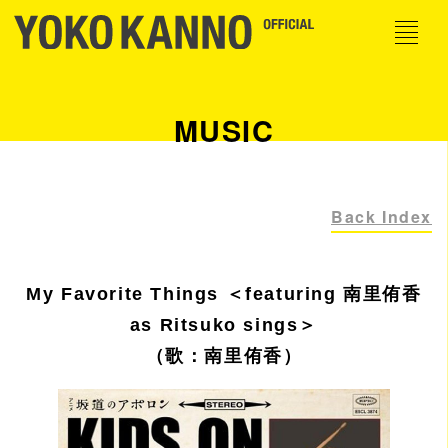
MUSIC
Back Index
My Favorite Things ＜featuring 南里侑香
as Ritsuko sings＞
（歌：南里侑香）