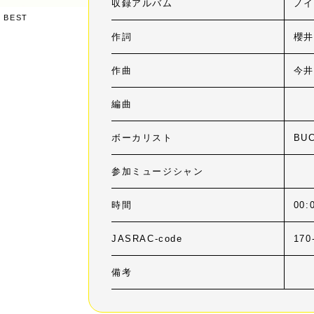
収録アルバム
ノイ
 BEST
作詞
櫻井
作曲
今
編曲
ボーカリスト
BUC
参加ミュージシャン
時間
00:
JASRAC-code
170
備考