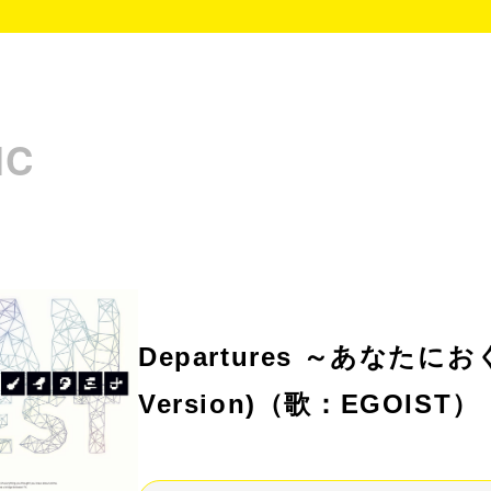
IC
Departures ～あなたにお
Version)
（歌：EGOIST）