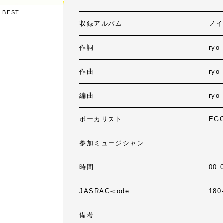
 BEST
収録アルバム
ノイ
作詞
ryo
作曲
ryo
編曲
ryo
ボーカリスト
EG
参加ミュージシャン
時間
00:
JASRAC-code
180
備考