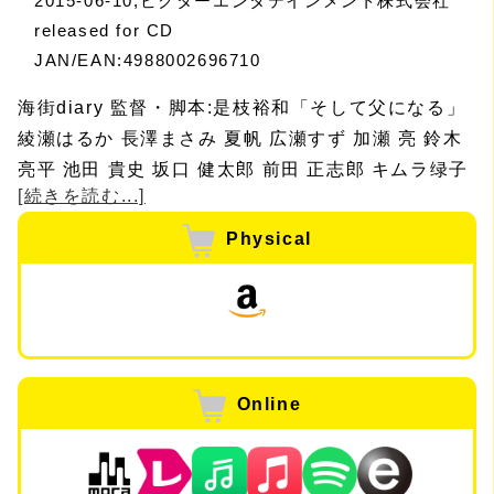
2015-06-10,ビクターエンタテインメント株式会社
released for CD
JAN/EAN:4988002696710
海街diary 監督・脚本:是枝裕和「そして父になる」
綾瀬はるか 長澤まさみ 夏帆 広瀬すず 加瀬 亮 鈴木
亮平 池田 貴史 坂口 健太郎 前田 正志郎 キムラ绿子
[続きを読む...]
樹木希林 リリー・フランキー 風吹 ジュン 堤 真一
大竹 しのぶ 原作:吉田秋生「海街diary」 (小学館
Physical
「月刊フラワーズ」連載) 音楽:菅野 よう子 ©2015
吉田秋生・小学館/フジテレビジョン 小学館 東宝、
ギャガ 音楽制作 レコーデャングエンジミア:藪原正
史 アンスタントエンジニア:岸本浩幸 北澤聖士 山岸
勇太 鈴木陽介 音楽エデイター:鶴崎康宏 レコーディ
Online
ングスタジオ:ビクタースタジオ ロドリゲスルーム
マスタリンダエンジーア:内田孝弘 マスタリングスタ
ジオ:FLAIR MASTERING WORKS 写譜:佐々木一