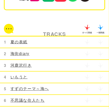
郎 音楽制作協力:岡咲織 ミュージシャンコーデイネ
イター:関谷典子 飯島弘光 音楽制作:株式会社グラン
ドファンク 音楽プロデューサー:茂木英興 戸波和義
サウンドトラックスタッフ 写真:瀧本幹也 デザイン:
菊地健司 A&R:丹羽浩之 吉田雅裕(フジバシフィック
TRACKS
すべて関係
一部関係
ミュージック) 常盤和正 小柳貴裕(ビクターエンタテ
1
夏の表紙
インメント) Special thanks To松崎薫 西原恵 (フジ
テレビジョン)
2
海街diary
3
河鹿沢行き
4
いもうと
5
すずのテーマ～海へ
6
不思議な住人たち