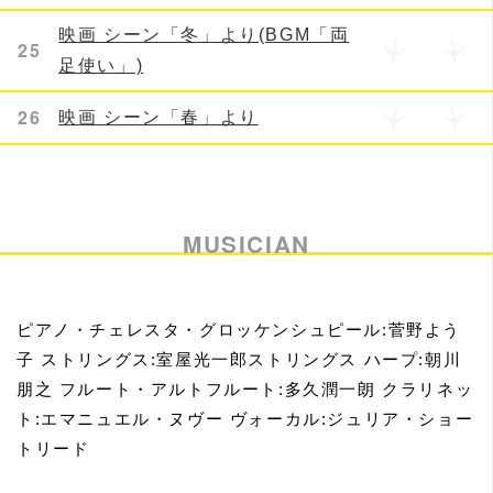
映画 シーン「冬」より(BGM「両
25
足使い」)
26
映画 シーン「春」より
MUSICIAN
ピアノ・チェレスタ・グロッケンシュピール:菅野よう
子 ストリングス:室屋光一郎ストリングス ハープ:朝川
朋之 フルート・アルトフルート:多久潤一朗 クラリネッ
ト:エマニュエル・ヌヴー ヴォーカル:ジュリア・ショー
トリード