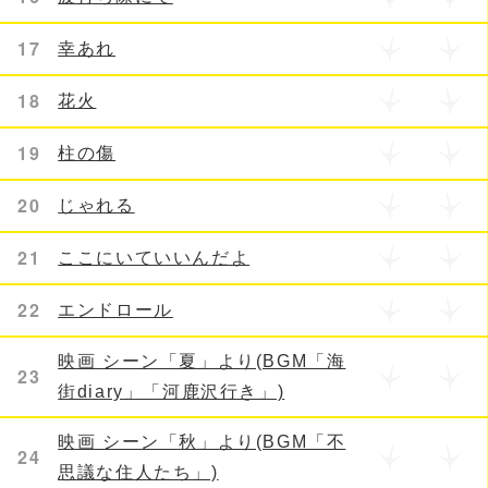
17
幸あれ
18
花火
19
柱の傷
20
じゃれる
21
ここにいていいんだよ
22
エンドロール
映画 シーン「夏」より(BGM「海
23
街diary」「河鹿沢行き」)
映画 シーン「秋」より(BGM「不
24
思議な住人たち」)