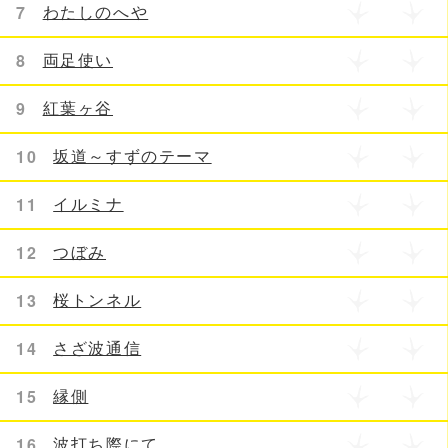
7
わたしのへや
8
両足使い
9
紅葉ヶ谷
10
坂道～すずのテーマ
11
イルミナ
12
つぼみ
13
桜トンネル
14
さざ波通信
15
縁側
16
波打ち際にて