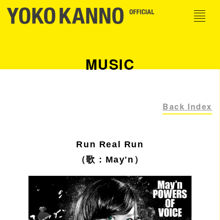
MUSIC
Back Index
Run Real Run
（歌：May'n）