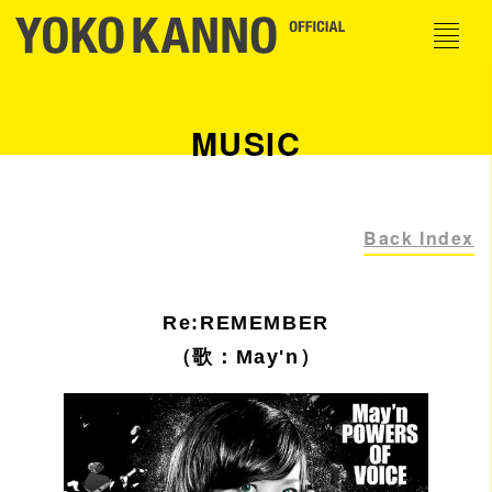
MUSIC
Back Index
Re:REMEMBER
（歌：May'n）