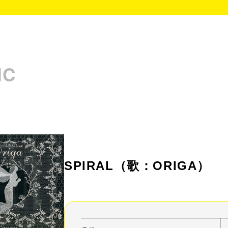
IC
SPIRAL
（歌：ORIGA）