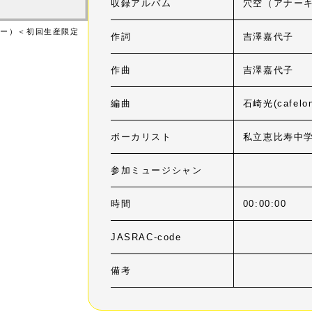
収録アルバム
穴空（アナー
キー）＜初回生産限定
作詞
吉澤嘉代子
作曲
吉澤嘉代子
編曲
石崎光(cafelon
ボーカリスト
私立恵比寿中
参加ミュージシャン
時間
00:00:00
JASRAC-code
備考