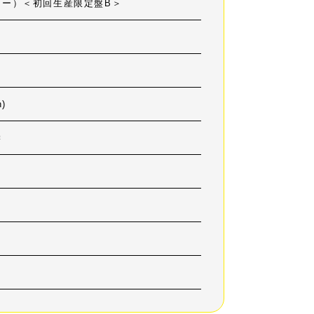
キー）＜初回生産限定盤B＞
)
学