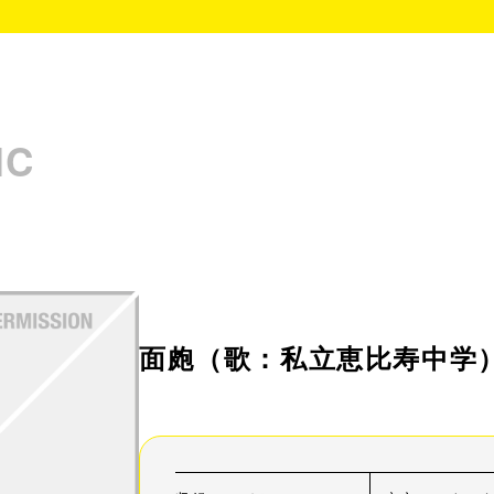
IC
面皰
（歌：私立恵比寿中学