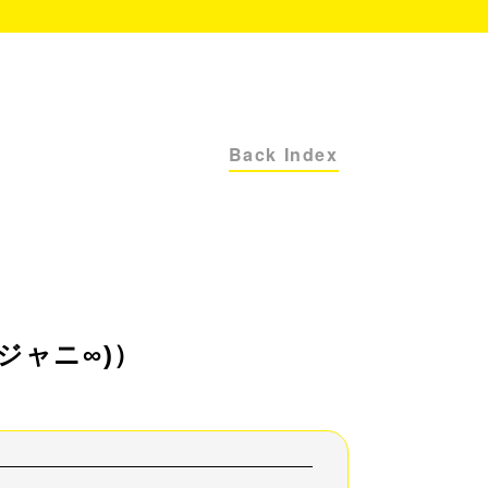
Back Index
関ジャニ∞)）