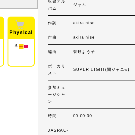
収録アル
ジャム
バム
作詞
akira nise
Physical
作曲
akira nise
編曲
菅野よう子
ボーカリ
SUPER EIGHT(関ジャニ∞)
スト
参加ミュ
ージシャ
ン
時間
00:00:00
JASRAC-