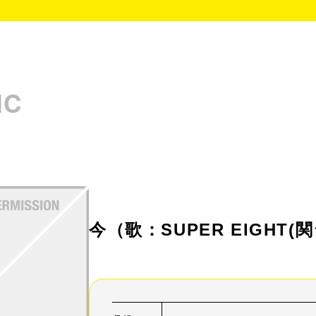
IC
今
（歌：SUPER EIGHT(