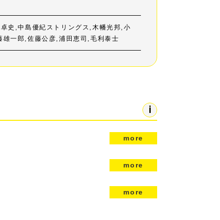
K”卓史,中島優紀ストリングス,木幡光邦,小
加藤雄一郎,佐藤公彦,浦田恵司,毛利泰士
more
more
more