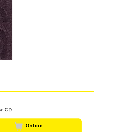
or CD
Online