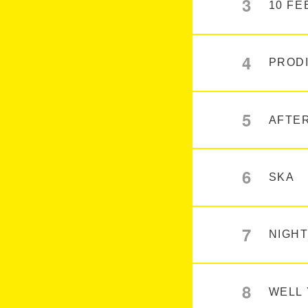
3
10 FE
4
PROD
5
AFTE
6
SKA
7
NIGHT
8
WELL 