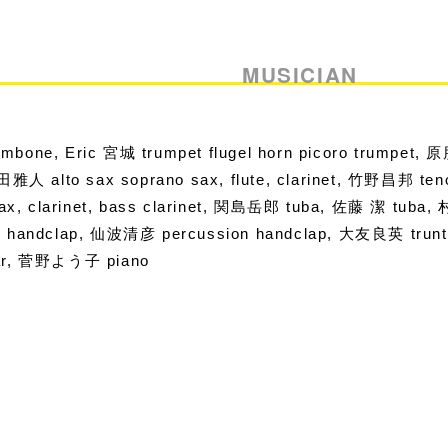
MUSICIAN
bone, Eric 宮城 trumpet flugel horn picoro trumpet
田雅人 alto sax soprano sax, flute, clarinet, 竹野昌邦 te
 sax, clarinet, bass clarinet, 関島岳郎 tuba, 佐藤 潔 t
 handclap, 仙波清彦 percussion handclap, 大友良英 trunta
ar, 菅野よう子 piano