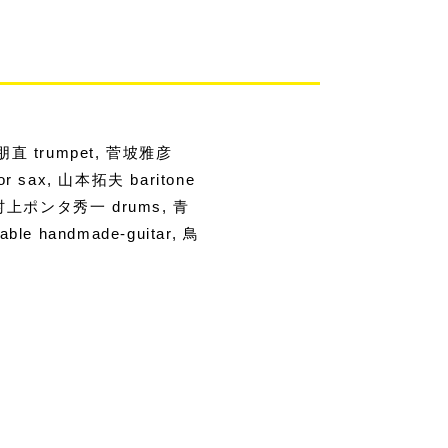
, 原朋直 trumpet, 菅坡雅彦
nor sax, 山本拓夫 baritone
uba, 村上ポンタ秀一 drums, 青
ble handmade-guitar, 鳥