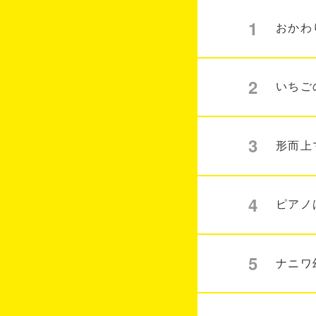
1
おかわ
2
いちご
3
形而上
4
ピアノ
5
ナニワ