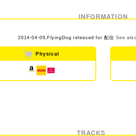
INFORMATION
2014-04-09,FlyingDog released for 配信
See als
Physical
TRACKS