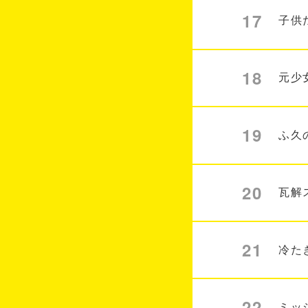
17
子供
18
元少
19
ふ久
20
瓦解
21
冷た
22
ミッ