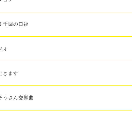
８千回の口福
ジオ
だきます
そうさん交響曲