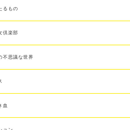
たるもの
女倶楽部
の不思議な世界
ス
き血
ション