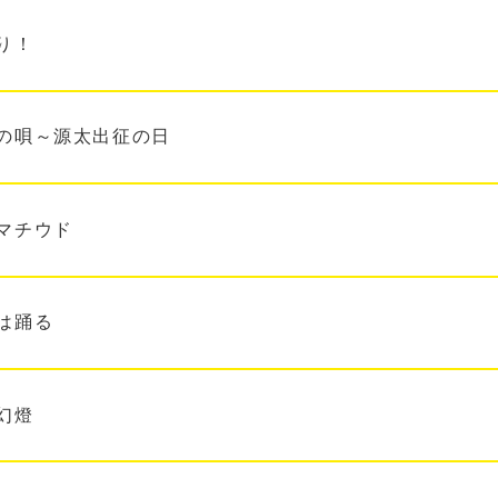
り！
の唄～源太出征の日
マチウド
は踊る
幻燈