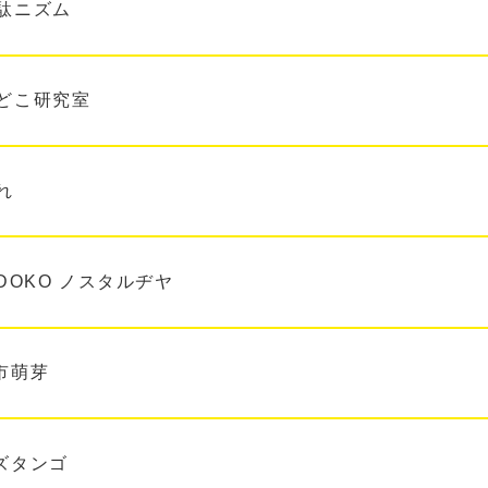
駄ニズム
どこ研究室
れ
ADOKO ノスタルヂヤ
市萌芽
ズタンゴ