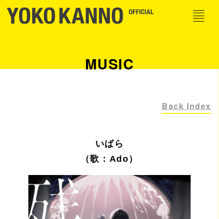
MUSIC
Back Index
いばら
（歌：Ado）