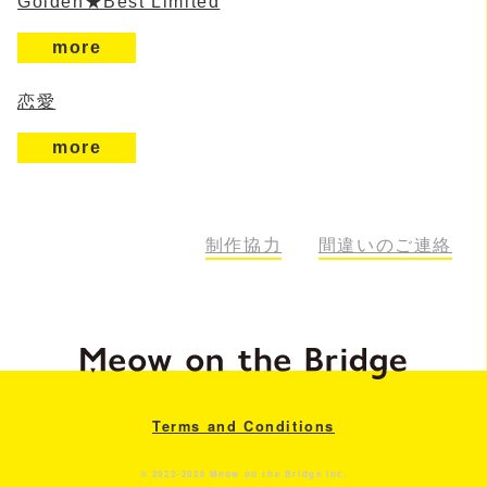
Golden★Best Limited
more
恋愛
more
制作協力
間違いのご連絡
Terms and Conditions
© 2022-2026 Meow on the Bridge Inc.