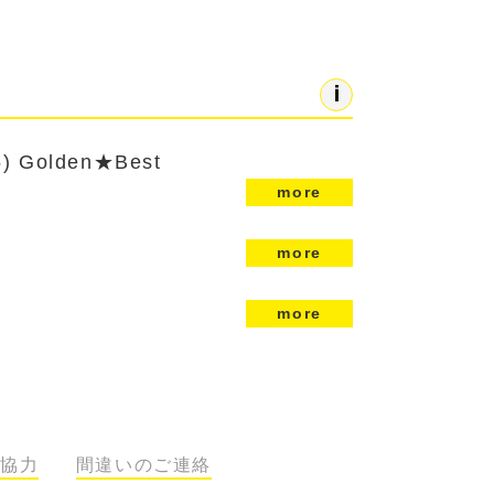
 Golden★Best
more
more
more
協力
間違いのご連絡