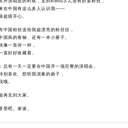
滨开演唱会的时候，见到kibouさん还有好多粉丝，
来在中国有这么多人认识我——
级超级开心。
有中国粉丝送给我超漂亮的粉丝信，
中国风的卷轴、还有一本小册子。
就像一首诗一样，
一直好好收藏着。
：总有一天一定要在中国开一场完整的演唱会。
特别喜欢、想听我演奏的曲子，
我哦。
能再见到大家。
享受吧。谢谢。