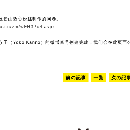
这份由热心粉丝制作的问卷。
wjx.cn/vm/wFH3Pu4.aspx
う子（Yoko Kanno）的微博账号创建完成，我们会在此页
前の記事
一覧
次の記