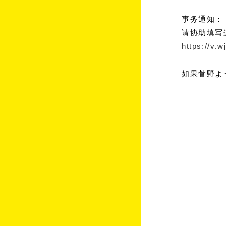
事务通知：
请协助填写
https://v.
如果菅野よ