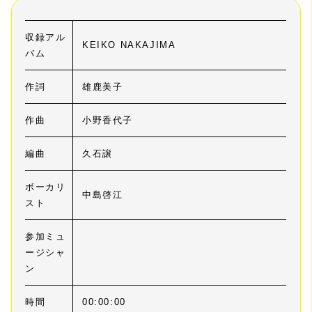
収録アル
KEIKO NAKAJIMA
バム
作詞
雄鹿美子
作曲
小野香代子
編曲
久石譲
ボーカリ
中島啓江
スト
参加ミュ
ージシャ
ン
時間
00:00:00