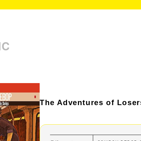
IC
The Adventures of Loser