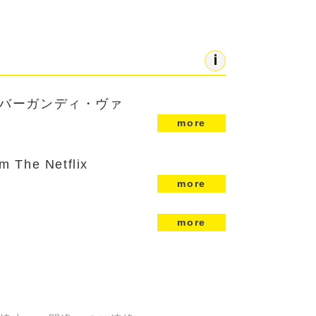
<半透明バーガンディ・ヴァ
more
 The Netflix
more
more