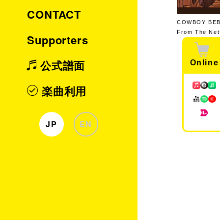
CONTACT
COWBOY BEB
From The Netf
Supporters
公式譜面
Online
楽曲利用
JP
EN